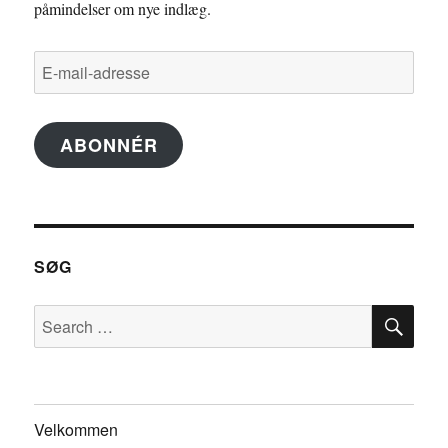
påmindelser om nye indlæg.
E-
mail-
adresse
ABONNÉR
SØG
SE
Search
for:
Velkommen