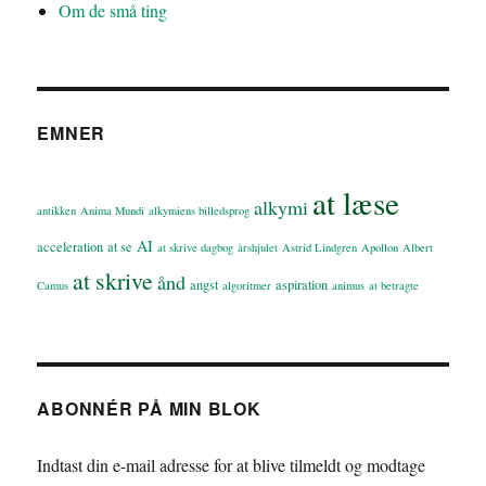
Om de små ting
EMNER
at læse
alkymi
antikken
Anima Mundi
alkymiens billedsprog
AI
acceleration
at se
at skrive dagbog
årshjulet
Astrid Lindgren
Apollon
Albert
at skrive
ånd
angst
aspiration
Camus
algoritmer
animus
at betragte
ABONNÉR PÅ MIN BLOK
Indtast din e-mail adresse for at blive tilmeldt og modtage