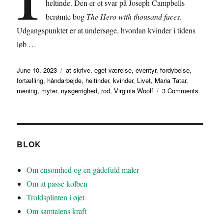
heltinde. Den er et svar på Joseph Campbells
berømte bog
The Hero with thousand faces
.
Udgangspunktet er at undersøge, hvordan kvinder i tidens
løb …
Posted
Tags
June 10, 2023
at skrive
,
eget værelse
,
eventyr
,
fordybelse
,
on
fortælling
,
håndarbejde
,
heltinder
,
kvinder
,
Livet
,
Maria Tatar
,
on
mening
,
myter
,
nysgerrighed
,
rod
,
Virginia Woolf
3 Comments
Om
at
være
en
heltind
BLOK
Om ensomhed og en gådefuld maler
Om at passe kolben
Troldsplinten i øjet
Om samtalens kraft