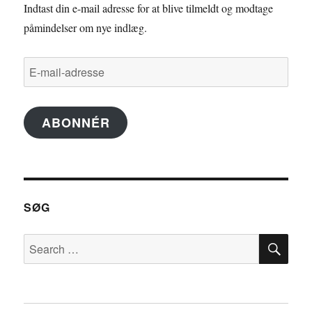
Indtast din e-mail adresse for at blive tilmeldt og modtage
påmindelser om nye indlæg.
E-
mail-
adresse
ABONNÉR
SØG
SE
Search
for: