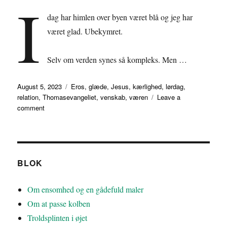
I
dag har himlen over byen været blå og jeg har
været glad. Ubekymret.
Selv om verden synes så kompleks. Men …
Posted
Tags
August 5, 2023
Eros
,
glæde
,
Jesus
,
kærlighed
,
lørdag
,
on
relation
,
Thomasevangeliet
,
venskab
,
væren
Leave a
on
comment
Om
at
være
glad
BLOK
Om ensomhed og en gådefuld maler
Om at passe kolben
Troldsplinten i øjet