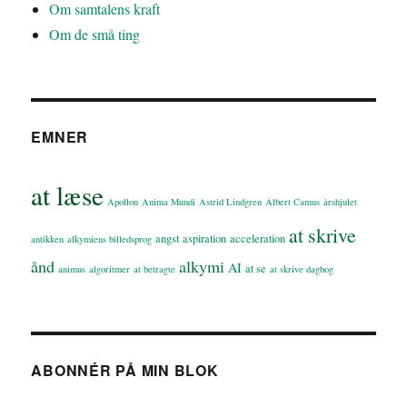
Om samtalens kraft
Om de små ting
EMNER
at læse
Apollon
Anima Mundi
Astrid Lindgren
Albert Camus
årshjulet
at skrive
angst
aspiration
acceleration
antikken
alkymiens billedsprog
ånd
alkymi
AI
at se
animus
algoritmer
at betragte
at skrive dagbog
ABONNÉR PÅ MIN BLOK