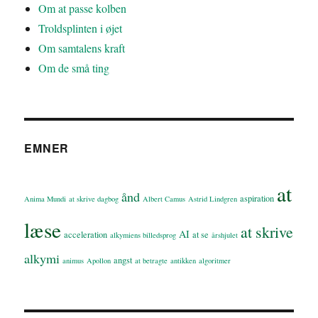
Om at passe kolben
Troldsplinten i øjet
Om samtalens kraft
Om de små ting
EMNER
at
ånd
aspiration
Anima Mundi
at skrive dagbog
Albert Camus
Astrid Lindgren
læse
at skrive
AI
acceleration
at se
alkymiens billedsprog
årshjulet
alkymi
angst
animus
Apollon
at betragte
antikken
algoritmer