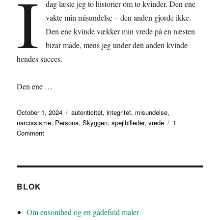
I
dag læste jeg to historier om to kvinder. Den ene
vakte min misundelse – den anden gjorde ikke.
Den ene kvinde vækker min vrede på en næsten
bizar måde, mens jeg under den anden kvinde
hendes succes.
Den ene …
Posted
Tags
October 1, 2024
autenticitet
,
integritet
,
misundelse
,
on
narcissisme
,
Persona
,
Skyggen
,
spejlbilleder
,
vrede
1
on
Comment
Om
misundelse
BLOK
Om ensomhed og en gådefuld maler