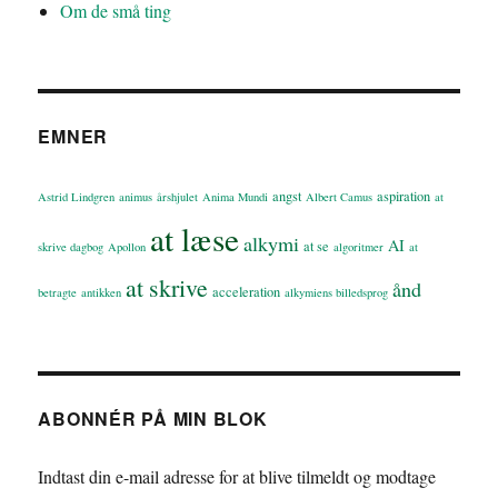
Om de små ting
EMNER
angst
aspiration
Astrid Lindgren
animus
årshjulet
Anima Mundi
Albert Camus
at
at læse
alkymi
AI
at se
skrive dagbog
Apollon
algoritmer
at
at skrive
ånd
acceleration
betragte
antikken
alkymiens billedsprog
ABONNÉR PÅ MIN BLOK
Indtast din e-mail adresse for at blive tilmeldt og modtage