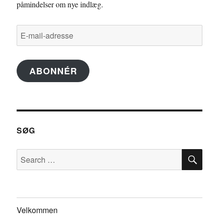
påmindelser om nye indlæg.
E-
mail-
adresse
ABONNÉR
SØG
SE
Search
for:
Velkommen