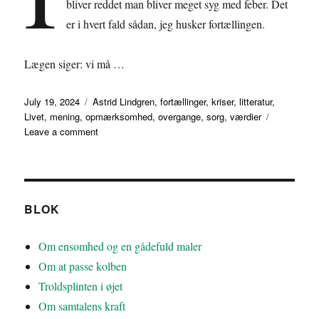
bliver reddet man bliver meget syg med feber. Det
er i hvert fald sådan, jeg husker fortællingen.
Lægen siger: vi må …
Posted
Tags
July 19, 2024
Astrid Lindgren
,
fortællinger
,
kriser
,
litteratur
,
on
Livet
,
mening
,
opmærksomhed
,
overgange
,
sorg
,
værdier
on
Leave a comment
Om
kriser
BLOK
Om ensomhed og en gådefuld maler
Om at passe kolben
Troldsplinten i øjet
Om samtalens kraft