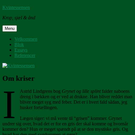
Skip
Kvintessensen
to
Krop, sjæl & ånd
content
Menu
Velkommen
Blok
Essays
Referencer
Om kriser
I
Astrid Lindgrens bog
Grynet og lille splint
falder naboens
dreng i bækken og er ved at drukne. Han bliver reddet man
bliver meget syg med feber. Det er i hvert fald sådan, jeg
husker fortællingen.
Lægen siger: vi må vente til “grisen” kommer. Grynet
undrer sig over, hvad det er for en gris der skal komme og hvornår
kommer den? Hun er meget spændt på at se den mystiske gris. Og
hvad har den med sygdommen at gøre?