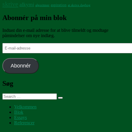
skrive
alkymi
aspiration
algoritmer
at skrive dagbog
Abonnér på min blok
Indtast din e-mail adresse for at blive tilmeldt og modtage
påmindelser om nye indlæg.
E-
mail-
adresse
Abonnér
Søg
Search
Search
for:
Velkommen
Blok
Essays
Referencer