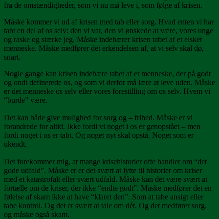
fra de omstændigheder, som vi nu må leve i, som følge af krisen.
Måske kommer vi ud af krisen med tab eller sorg. Hvad enten vi har
tabt en del af os selv: den vi var, den vi ønskede at være, vores unge
og raske og stærke jeg. Måske indebærer krisen tabet af et elsket
menneske. Måske medfører det erkendelsen af, at vi selv skal dø,
snart.
Nogle gange kan krisen indebære tabet af et menneske, der på godt
og ondt definerede os, og som vi derfor må lære at leve uden. Måske
er det menneske os selv eller vores forestilling om os selv. Hvem vi
“burde” være.
Det kan både give mulighed for sorg og – frihed. Måske er vi
forandrede for altid. Ikke fordi vi noget i os er genopstået – men
fordi noget i os er tabt. Og noget nyt skal opstå. Noget som er
ukendt.
Det forekommer mig, at mange krisehistorier ofte handler om “det
gode udfald”. Måske er er det svært at lytte til historier om kriser
med et katastrofalt eller svært udfald. Måske kan det være svært at
fortælle om de kriser, der ikke “endte godt”. Måske medfører det en
følelse af skam ikke at have “klaret den”. Som at tabe ansigt eller
tabe kontrol. Og det er svært at tale om dét. Og det medfører sorg,
og måske også skam.