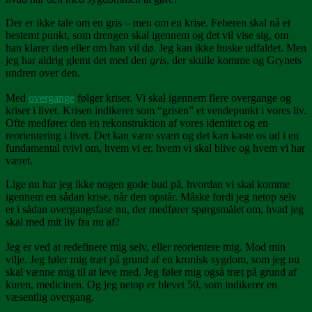
Der er ikke tale om en gris – men om en krise. Feberen skal nå et
bestemt punkt, som drengen skal igennem og det vil vise sig, om
han klarer den eller om han vil dø. Jeg kan ikke huske udfaldet. Men
jeg har aldrig glemt det med den
gris
, der skulle komme og Grynets
undren over den.
Med
overgange
følger kriser. Vi skal igennem flere overgange og
kriser i livet. Krisen indikerer som “grisen” et vendepunkt i vores liv.
Ofte medfører den en rekonstruktion af vores identitet og en
reorientering i livet. Det kan være svært og det kan kaste os ud i en
fundamental tvivl om, hvem vi er, hvem vi skal blive og hvem vi har
været.
Lige nu har jeg ikke nogen gode bud på, hvordan vi skal komme
igennem en sådan krise, når den opstår. Måske fordi jeg netop selv
er i sådan overgangsfase nu, der medfører spørgsmålet om, hvad jeg
skal med mit liv fra nu af?
Jeg er ved at redefinere mig selv, eller reorientere mig. Mod min
vilje. Jeg føler mig træt på grund af en kronisk sygdom, som jeg nu
skal vænne mig til at leve med. Jeg føler mig også træt på grund af
kuren, medicinen. Og jeg netop er blevet 50, som indikerer en
væsentlig overgang.