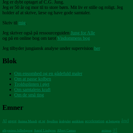
Jeg er dybt optaget af C.G. Jung.
Jeg er 50 år og mor til to store børn. Mit liv er stille og roligt. Jeg
holder af at skrive, læse og have gode samtaler.
Skriv til
mig
.
Jeg skriver også på ressourceguiden
Jung for Alle
og på en online bog om tarot
Visdommens bog
Jeg tilbyder jungiansk analyse under supervision
her
Blok
Om ensomhed og en gådefuld maler
Om at passe kolben
Troldsplinten i øjet
Om samtalens kraft
Om de små ting
Emner
ånd
AI
angst
at se
acceleration
Anima Mundi
Apollon
årshjulet
antikken
at betragte
at læse
at
alkymiens billedsprog
Astrid Lindgren
Albert Camus
animus