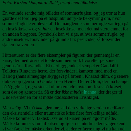
Foto: Kirsten Daugaard 2024, brugt med tilladelse
Én veninde sendte mig billedet af sommerfuglen, og jeg tror at hun
gjorde det fordi jeg på et tidspunkt udtrykte bekymring om, hvor
sommerfuglene er blevet af. De manglende sommerfugle var tegn på
en insektkrise – og vi
har
en insektkrise, men det må være emnet for
en anden blogpost. Symbolsk kan vi sige, at hvis sommerfugle, og
andre insekter, forsvinder på grund af fx pesticider, så forsvinder
sjælen fra verden.
I litteraturen er der flere eksempler på figurer, der gennemgår en
krise, der medfører det totale sammenbrud, hvorefter personen
genopstår – forvandlet. Et nærligggende eksempel er Gandalf i
Tolkiens Ringenes herre, der forsvinder i kampen mod mod en
Balrog (hans almægtige skygge?) på broen i Khazad-dûm, og senere
dukker op igen som Gandalf den Hvide. Der er Odin, der må hænge
på Yggdrasil, og vestens kulturbærende myte om Jesus på korset,
som dør og genopstår. Så er der
ikke mindst
Inanna
, der drager til
Underverdenen for at møde dødssøsteren Erishkigal.
Men – Og. Vi må
ikke
glemme, at i den virkelige verden medfører
den eksistentielle eller traumatiske krise flere forskellige udfald.
Måske kommer vi faktisk
ikke
ud af krisen på en “god” måde.
Måske kommer vi ud af krisen og føler os mindre eller svagere end
vi var før, eller måske erkender vi, at der er færre ting vi nu kan ud