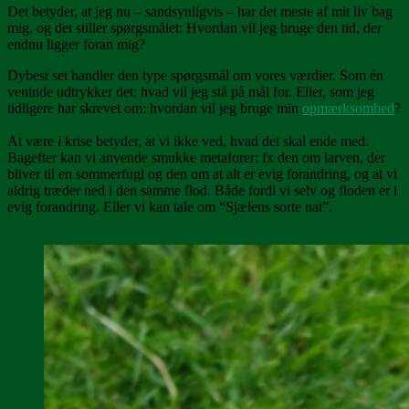
Det betyder, at jeg nu – sandsynligvis – har det meste af mit liv bag
mig, og det stiller spørgsmålet: Hvordan vil jeg bruge den tid, der
endnu ligger foran mig?
Dybest set handler den type spørgsmål om vores værdier. Som én
veninde udtrykker det: hvad vil jeg stå på mål for. Eller, som jeg
tidligere har skrevet om: hvordan vil jeg bruge min
opmærksomhed
?
At være
i
krise betyder, at vi ikke ved, hvad det skal ende med.
Bagefter kan vi anvende smukke metaforer: fx den om larven, der
bliver til en sommerfugl og den om at alt er evig forandring, og at vi
aldrig træder ned i den samme flod. Både fordi vi selv og floden er i
evig forandring. Eller vi kan tale om “Sjælens sorte nat”.