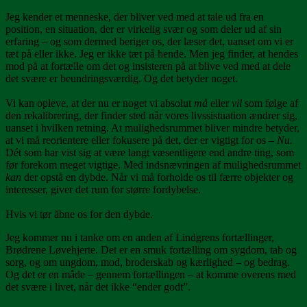
Jeg kender et menneske, der bliver ved med at tale ud fra en
position, en situation, der er virkelig svær og som deler ud af sin
erfaring – og som dermed beriger os, der læser det, uanset om vi er
tæt på eller ikke. Jeg er ikke tæt på hende. Men jeg finder, at hendes
mod på at fortælle om det og insisteren på at blive ved med at dele
det svære er beundringsværdig. Og det betyder noget.
Vi kan opleve, at der nu er noget vi absolut
må
eller
vil
som følge af
den rekalibrering, der finder sted når vores livssistuation ændrer sig,
uanset i hvilken retning. At mulighedsrummet bliver mindre betyder,
at vi må reorientere eller fokusere på det, der er vigtigt for os –
Nu.
Dét som har vist sig at være langt væsentligere end andre ting, som
før forekom meget vigtige. Med indsnævringen af mulighedsrummet
kan
der opstå en dybde. Når vi må forholde os til færre objekter og
interesser, giver det rum for større fordybelse.
Hvis vi tør åbne os for den dybde.
Jeg kommer nu i tanke om en anden af Lindgrens fortællinger,
Brødrene Løvehjerte. Det er en smuk fortælling om sygdom, tab og
sorg, og om ungdom, mod, broderskab og kærlighed – og bedrag.
Og det er en måde – gennem fortællingen – at komme overens med
det svære i livet, når det ikke “ender godt”.