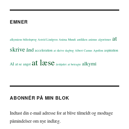
EMNER
at
alkymiens billedsprog
Astrid Lindgren
Anima Mundi
antikken
animus
algoritmer
skrive
ånd
acceleration
aspiration
at skrive dagbog
Albert Camus
Apollon
at læse
alkymi
AI
at se
angst
årshjulet
at betragte
ABONNÉR PÅ MIN BLOK
Indtast din e-mail adresse for at blive tilmeldt og modtage
påmindelser om nye indlæg.