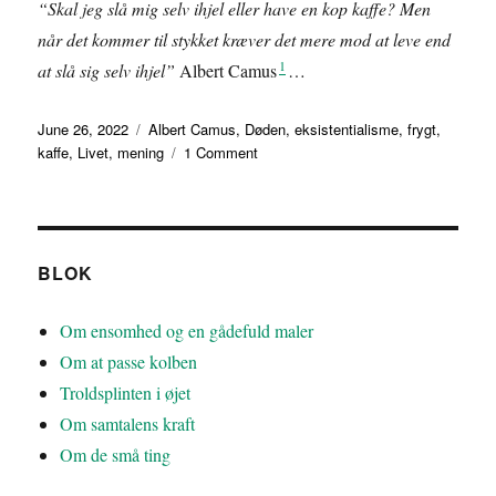
“Skal jeg slå mig selv ihjel eller have en kop kaffe? Men
når det kommer til stykket kræver det mere mod at leve end
1
at slå sig selv ihjel”
Albert Camus
…
Posted
Tags
June 26, 2022
Albert Camus
,
Døden
,
eksistentialisme
,
frygt
,
on
on
kaffe
,
Livet
,
mening
1 Comment
Om
livet,
kaffe
–
og
BLOK
døden
I
Om ensomhed og en gådefuld maler
Om at passe kolben
Troldsplinten i øjet
Om samtalens kraft
Om de små ting