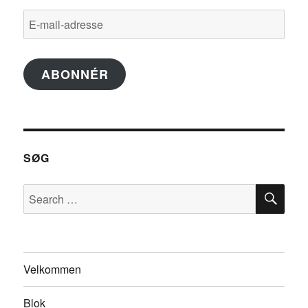
E-
mail-
adresse
ABONNÉR
SØG
SE
Search
for:
Velkommen
Blok