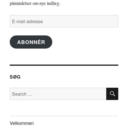
påmindelser om nye indlæg.
E-
mail-
adresse
ABONNÉR
SØG
SE
Search
for:
Velkommen