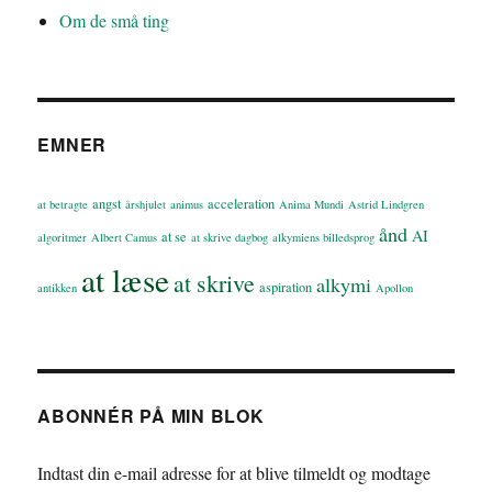
Om de små ting
EMNER
angst
acceleration
at betragte
årshjulet
animus
Anima Mundi
Astrid Lindgren
ånd
AI
at se
algoritmer
Albert Camus
at skrive dagbog
alkymiens billedsprog
at læse
at skrive
alkymi
aspiration
antikken
Apollon
ABONNÉR PÅ MIN BLOK
Indtast din e-mail adresse for at blive tilmeldt og modtage