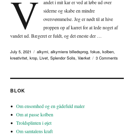
V
andet i mit kar er ved at løbe ud over
siderne og skabe en mindre
oversvømmelse. Jeg er nødt til at hive
proppen op af karret for at lede noget af
vandet ud. Bægeret er fuldt, og det eneste der …
Posted
Tags
July 5, 2021
alkymi
,
alkymiens billedsprog
,
fokus
,
kolben
,
on
on
kreativitet
,
krop
,
Livet
,
Splendor Solis
,
Værket
3 Comments
Alkymist
i
karret
BLOK
Om ensomhed og en gådefuld maler
Om at passe kolben
Troldsplinten i øjet
Om samtalens kraft