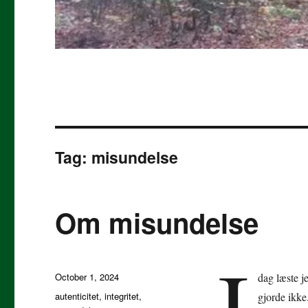
Tag:
misundelse
Om misundelse
I
Posted
October 1, 2024
dag læste j
on
Tags
autenticitet
,
integritet
,
gjorde ikk