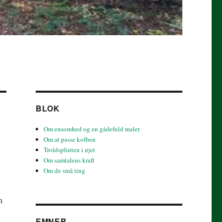
BLOK
Om ensomhed og en gådefuld maler
Om at passe kolben
Troldsplinten i øjet
Om samtalens kraft
Om de små ting
n
EMNER