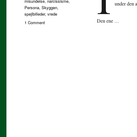
misundelse
,
narcissisme
,
under den 
Persona
,
Skyggen
,
spejlbilleder
,
vrede
Den ene …
on
1 Comment
Om
misundelse