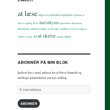
at læse
angst
acceleration
aspiration
Apollon
at
ånd
alkymi
at se
skrive dagbog
algoritmer
alkymiens
billedsprog
animus
årshjulet
at betragte
antikken
Astrid Lindgren
at skrive
AI
Albert Camus
Anima Mundi
ABONNÉR PÅ MIN BLOK
Indtast din e-mail adresse for at blive tilmeldt og
modtage påmindelser om nye indlæg.
E-
mail-
adresse
ABONNÉR