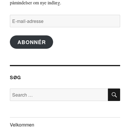
påmindelser om nye indlæg.
E-
mail-
adresse
ABONNÉR
SØG
SE
Search
for:
Velkommen