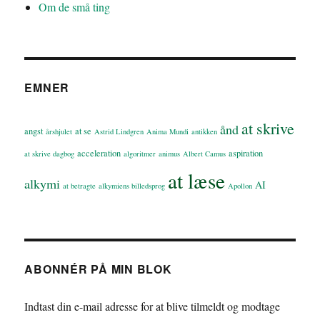
Om de små ting
EMNER
at skrive
ånd
angst
at se
årshjulet
Astrid Lindgren
Anima Mundi
antikken
acceleration
aspiration
at skrive dagbog
algoritmer
animus
Albert Camus
at læse
alkymi
AI
at betragte
alkymiens billedsprog
Apollon
ABONNÉR PÅ MIN BLOK
Indtast din e-mail adresse for at blive tilmeldt og modtage