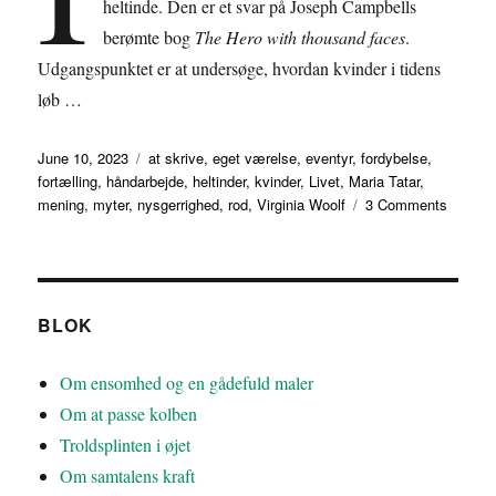
heltinde. Den er et svar på Joseph Campbells
berømte bog
The Hero with thousand faces
.
Udgangspunktet er at undersøge, hvordan kvinder i tidens
løb …
Posted
Tags
June 10, 2023
at skrive
,
eget værelse
,
eventyr
,
fordybelse
,
on
fortælling
,
håndarbejde
,
heltinder
,
kvinder
,
Livet
,
Maria Tatar
,
on
mening
,
myter
,
nysgerrighed
,
rod
,
Virginia Woolf
3 Comments
Om
at
være
en
heltind
BLOK
Om ensomhed og en gådefuld maler
Om at passe kolben
Troldsplinten i øjet
Om samtalens kraft