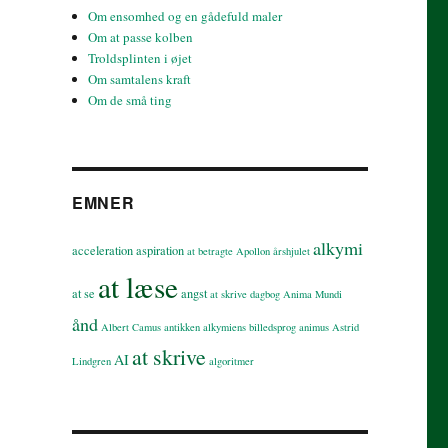
Om ensomhed og en gådefuld maler
Om at passe kolben
Troldsplinten i øjet
Om samtalens kraft
Om de små ting
EMNER
alkymi
acceleration
aspiration
at betragte
Apollon
årshjulet
at læse
at se
angst
at skrive dagbog
Anima Mundi
ånd
Albert Camus
antikken
alkymiens billedsprog
animus
Astrid
at skrive
AI
Lindgren
algoritmer