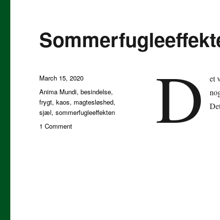
Sommerfugleeffekt
D
Posted
March 15, 2020
et 
on
Tags
Anima Mundi
,
besindelse
,
nog
frygt
,
kaos
,
magtesløshed
,
Det
sjæl
,
sommerfugleeffekten
on
1 Comment
Sommerfugleeffekten