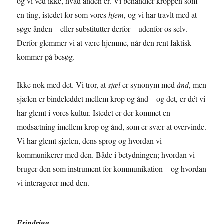
og vi ved ikke, hvad ånden er. Vi behandler kroppen som
en ting, istedet for som vores
hjem
, og vi har travlt med at
søge ånden – eller substitutter derfor – udenfor os selv.
Derfor glemmer vi at være hjemme, når den rent faktisk
kommer på besøg.
Ikke nok med det. Vi tror, at
sjæl
er synonym med
ånd
, men
sjælen er bindeleddet mellem krop og ånd – og det, er dét vi
har glemt i vores kultur. Istedet er der kommet en
modsætning imellem krop og ånd, som er svær at overvinde.
Vi har glemt sjælen, dens sprog og hvordan vi
kommunikerer med den. Både i betydningen; hvordan vi
bruger den som instrument for kommunikation – og hvordan
vi interagerer med den.
Erindring