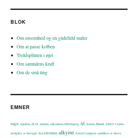
BLOK
Om ensomhed og en gådefuld maler
Om at passe kolben
Troldsplinten i øjet
Om samtalens kraft
Om de små ting
EMNER
AI
angst
at se
Apollon
animus
alkymiens billedsprog
Anima Mundi
Albert Camus
alkymi
acceleration
årshjulet
at betragte
Astrid Lindgren
antikken
at skrive