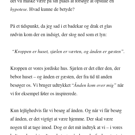
det vil måske være på sin plads at forsøge at opstille en
hypotese.
Hvad kunne de betyde?
På et tidspunkt, da jeg sad i et badekar og drak et glas
rødvin kom der en indsigt, der slog ned som et lyn:
“Kroppen er huset, sjælen er værten, og ånden er gæsten”.
Kroppen er vores jordiske hus. Sjælen er det eller den, der
bebor huset – og ånden er gæsten, der fra tid til anden
besøger os. Vi bruger udtrykket “
Ånden kom over mig”
når
vi for eksempel føler os inspirerede.
Kun lejlighedvis får vi besøg af ånden. Og når vi får besøg
af ånden, er det vigtigt at være hjemme. Der skal være
nogen til at tage imod. Dog er det mit indtryk at vi – i vores