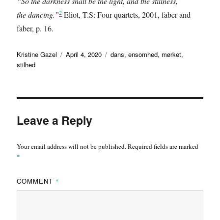
“So the darkness shall be the light, and the stillness,
2
the dancing.”
Eliot, T.S: Four quartets, 2001, faber and
faber, p. 16.
Author
Posted
Tags
Kristine Gazel
April 4, 2020
dans
,
ensomhed
,
mørket
,
on
stilhed
Leave a Reply
Your email address will not be published.
Required fields are marked
*
COMMENT
*