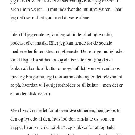
jeg har det svært, for det er sædvanligvis dér jeg er social.
Men i min væren – i min indadvendte intuitive væren – har
jeg det overordnet godt med at være alene.
I den tid jeg er alene, kan jeg så finde på at høre radio,
podcast eller musik. Eller jeg kan tænde for de sociale
medier eller for en streamingtjeneste. Der er rige muligheder
for at flygte fra stilheden, også i isolationen. (Og det er
tankevækkende at kultur er noget af det, som vi vender os
mod og bruger nu, og i den sammenhæng er det relevant at
se på, hvordan vi i øvrigt forholder os til kultur – men det er
en anden diskussion).
Men hvis vi i stedet for at overdøve stilheden, hengav os til
den og lyttede til den, hvis lod den omslutte os, som en
kappe, hvad ville der så ske? Jeg slukker for alt og lade