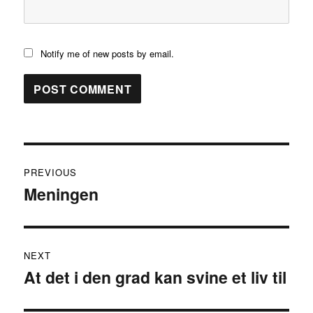
Notify me of new posts by email.
Post
PREVIOUS
navigation
Meningen
Previous
post:
NEXT
At det i den grad kan svine et liv til
Next
post: