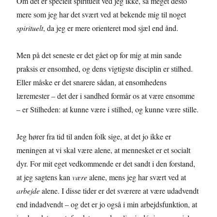
Om det er specielt spirituelt ved jeg ikke, så meget desto
mere som jeg har det svært ved at bekende mig til noget
spirituelt
, da jeg er mere orienteret mod sjæl end ånd.
Men på det seneste er det gået op for mig at min sande
praksis er ensomhed, og dens vigtigste disciplin er stilhed.
Eller måske er det snarere sådan, at ensomhedens
læremester – det der i sandhed formår os at være ensomme
– er Stilheden: at kunne være i stilhed, og kunne være stille.
Jeg hører fra tid til anden folk sige, at det jo ikke er
meningen at vi skal være alene, at mennesket er et socialt
dyr. For mit eget vedkommende er det sandt i den forstand,
at jeg sagtens kan
være
alene, mens jeg har svært ved at
arbejde
alene. I disse tider er det sværere at være udadvendt
end indadvendt – og det er jo også i min arbejdsfunktion, at