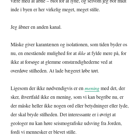
være med at åbne – blot for at lytte, og selvom jeg bor midt
inde i byen er her virkelig meget, meget stille.
Jeg åbner en anden kanal.
Måske giver karantænen og isolationen, som tiden byder os
nu, en enestående mulighed for at
ikke
at fylde mere på, for
ikke at forsøge at glemme omstændighederne ved at
overdøve stilheden. At lade bægeret løbe tørt.
Ligesom der ikke nødvendigvis er en
mening
med det, der
sker, ihvertfald ikke en mening, som vi kan begribe nu, er
der måske heller ikke nogen ord eller betydninger eller lyde,
der skal bryde stilheden. Det interessante er i øvrigt at
geologer nu kan høre seismografiske udsving fra Jorden,
fordi vi mennesker er blevet stille.