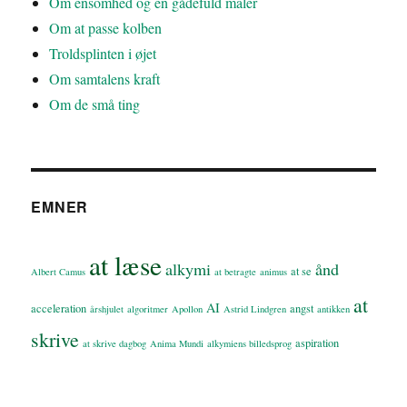
Om ensomhed og en gådefuld maler
Om at passe kolben
Troldsplinten i øjet
Om samtalens kraft
Om de små ting
EMNER
at læse
alkymi
ånd
at se
Albert Camus
at betragte
animus
at
AI
acceleration
angst
årshjulet
algoritmer
Apollon
Astrid Lindgren
antikken
skrive
aspiration
at skrive dagbog
Anima Mundi
alkymiens billedsprog