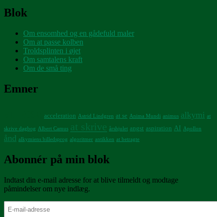
Blok
Om ensomhed og en gådefuld maler
Om at passe kolben
Troldsplinten i øjet
Om samtalens kraft
Om de små ting
Emner
at læse
alkymi
acceleration
at se
Astrid Lindgren
Anima Mundi
animus
at
at skrive
AI
angst
aspiration
skrive dagbog
Albert Camus
årshjulet
Apollon
ånd
alkymiens billedsprog
algoritmer
antikken
at betragte
Abonnér på min blok
Indtast din e-mail adresse for at blive tilmeldt og modtage
påmindelser om nye indlæg.
E-
mail-