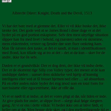
blege.
Albrecht Dürer: Knight, Death and the Devil, 1513
Vi har det bare med at glemme det. Eller vi vil ikke huske det, ikke
tænke det. Det gode ved at se James Bond i disse dage er at det
byder på en god portion eskapisme. Selv den mest uhyrlige situation
slipper han fra med livet i behold, og (næsten) uden en skramme,
mens elskerinder, venner og fjender dør som fluer omkring ham.
Man får næsten den tanke, at det er sandt, at man i identifikationen
med Bond, kan tillade sig at tro at det – det at dø kun – sker for de
andre, ikke for én selv.
D
øden er et grundvilkår. Der er dog dem, der ikke vil indse dette.
Der er de ekstremt rige Silly con Valley typer, der mener at de kan
undslippe døden – uanset dens skikkelse ved hjælp af kunstig
intelligens eller ved at få frosset hjernen ned eller … ad absurdum.
På en eller anden måde byder det mig imod som en total form for
narcissisme eller egocentrisme,
ikke at ville dø.
Vi er er nødt til at indse, at det er vores pligt at dø, når tiden er inde.
At give plads for andre, at slippe livet – slægt skal følge slægters
gang. At vi er ens i dette vilkår. Vi beder ikke om at blive født, ej
heller om at dø. Men begge dele sker, og i den mellemliggende tid er