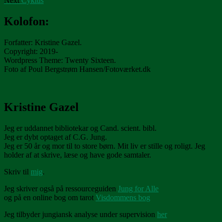
Next
Cyklus
navigation
post:
Kolofon:
Forfatter: Kristine Gazel.
Copyright: 2019-
Wordpress Theme: Twenty Sixteen.
Foto af Poul Bergstrøm Hansen/Fotoværket.dk
Kristine Gazel
Jeg er uddannet bibliotekar og Cand. scient. bibl.
Jeg er dybt optaget af C.G. Jung.
Jeg er 50 år og mor til to store børn. Mit liv er stille og roligt. Jeg
holder af at skrive, læse og have gode samtaler.
Skriv til
mig
.
Jeg skriver også på ressourceguiden
Jung for Alle
og på en online bog om tarot
Visdommens bog
Jeg tilbyder jungiansk analyse under supervision
her