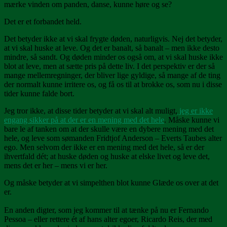
mærke vinden om panden, danse, kunne høre og se?
Det er et forbandet held.
Det betyder ikke at vi skal frygte døden, naturligvis. Nej det betyder,
at vi skal huske at leve. Og det er banalt, så banalt – men ikke desto
mindre, så sandt. Og døden minder os også om, at vi skal huske ikke
blot at leve, men at sætte pris på dette liv. I det perspektiv er der så
mange mellemregninger, der bliver lige gyldige, så mange af de ting
der normalt kunne irritere os, og få os til at brokke os, som nu i disse
tider kunne falde bort.
Jeg tror ikke, at disse tider betyder at vi skal alt muligt,
jeg er ikke
engang sikker på at der er en mening med det hele
. Måske kunne vi
bare le af tanken om at der skulle være en dybere mening med det
hele, og leve som sømanden Fridtjof Anderson – Everts Taubes alter
ego. Men selvom der ikke er en mening med det hele, så er der
ihvertfald dét; at huske døden og huske at elske livet og leve det,
mens det er her – mens vi er her.
Og måske betyder at vi simpelthen blot kunne Glæde os over at det
er.
En anden digter, som jeg kommer til at tænke på nu er Fernando
Pessoa – eller rettere ét af hans alter egoer, Ricardo Reis, der med