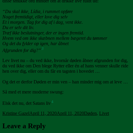
disse smukke ord minder om at drikke live fuldt ud:
“Du skal ikke, Lídia, i rummet opføre
Noget fremtidigt, eller love dig selv
Et i morgen. Tag for dig af i dag, vent ikke.
Du er selv dit liv.
Træf ikke beslutninger, der er ingen fremtid.
Hvem ved om ikke skæbnen mellem bægeret du tømmer
Og det du fylder op igen, har åbnet
3
Afgrunden for dig?”
Lev livet nu – du ved ikke, hvornår døden åbner afgrunden for dig,
du ved ikke om Den blege Rytter eller én af hans venner skulle ride
hen over dig, eller om du får en tagsten i hovedet …
Og det er derfor Døden er min ven – han minder mig om at leve …
Så med et mere moderne swung:
4
Elsk det nu, det Satans liv
Author
Posted
Tags
Kristine Gazel
April 11, 2020
April 11, 2020
Døden
,
Livet
on
Leave a Reply