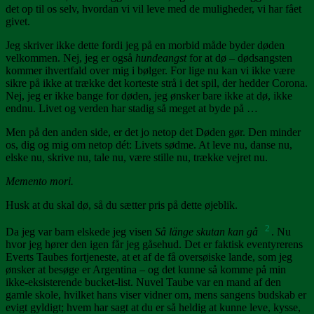
det op til os selv, hvordan vi vil leve med de muligheder, vi har fået
givet.
Jeg skriver ikke dette fordi jeg på en morbid måde byder døden
velkommen. Nej, jeg er også
hundeangst
for at dø – dødsangsten
kommer ihvertfald over mig i bølger. For lige nu kan vi ikke være
sikre på ikke at trække det korteste strå i det spil, der hedder Corona.
Nej, jeg er ikke bange for døden, jeg ønsker bare ikke at dø, ikke
endnu. Livet og verden har stadig så meget at byde på …
Men på den anden side, er det jo netop det Døden gør. Den minder
os, dig og mig om netop dét: Livets sødme. At leve nu, danse nu,
elske nu, skrive nu, tale nu, være stille nu, trække vejret nu.
Memento mori
.
Husk at du skal dø, så du sætter pris på dette øjeblik.
2
Da jeg var barn elskede jeg visen
Så länge skutan kan gå
. Nu
hvor jeg hører den igen får jeg gåsehud. Det er faktisk eventyrerens
Everts Taubes fortjeneste, at et af de få oversøiske lande, som jeg
ønsker at besøge er Argentina – og det kunne så komme på min
ikke-eksisterende bucket-list. Nuvel Taube var en mand af den
gamle skole, hvilket hans viser vidner om, mens sangens budskab er
evigt gyldigt; hvem har sagt at du er så heldig at kunne leve, kysse,